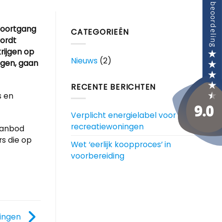
voortgang
CATEGORIEËN
wordt
rijgen op
Nieuws
(2)
ggen, gaan
RECENTE BERICHTEN
s en
Verplicht energielabel voor alle
recreatiewoningen
gaanbod
rs die op
Wet ‘eerlijk koopproces’ in
voorbereiding
ningen