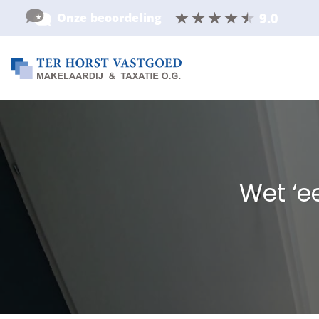
Ga
naar
inhoud
Wet ‘e