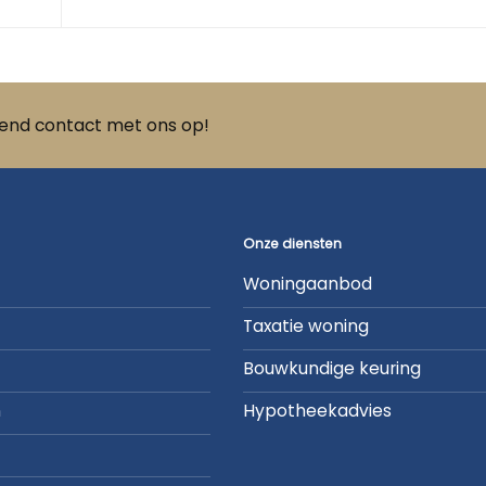
vend contact met ons op!
Onze diensten
Woningaanbod
Taxatie woning
Bouwkundige keuring
n
Hypotheekadvies