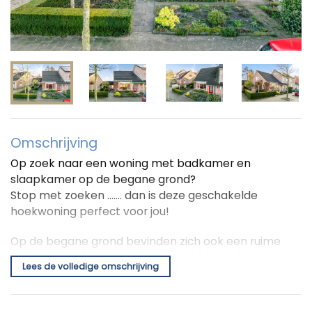
Omschrijving
Op zoek naar een woning met badkamer en
slaapkamer op de begane grond?
Stop met zoeken ……. dan is deze geschakelde
hoekwoning perfect voor jou!
Op de begane grond bevinden zich ook een ruime
woonkamer, lichte keuken en grote bijkeuken, van
Lees de volledige omschrijving
waaruit je de groene voor-/zijtuin en achtertuin in
loopt. Op de 1e verdieping heb je de beschikking over
twee slaapkamers en veel bergruimte. De woning is