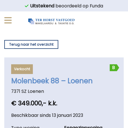
Ga
Uitstekend
beoordeeld op Funda
naar
inhoud
Terug naar het overzicht
B
Verkocht
Molenbeek 88 – Loenen
7371 SZ Loenen
€ 349.000,- k.k.
Beschikbaar sinds 13 januari 2023
Type woning
Eengezinswoning