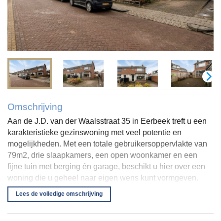
Omschrijving
Aan de J.D. van der Waalsstraat 35 in Eerbeek treft u een
karakteristieke gezinswoning met veel potentie en
mogelijkheden. Met een totale gebruikersoppervlakte van
79m2, drie slaapkamers, een open woonkamer en een
fijne tuin met berging én garage, beschikt u hier over een
woning die u geheel naar eigen wens kunt vormgeven.
Authentieke elementen, zoals de houten draagbalken en
Lees de volledige omschrijving
de sfeervolle haard, geven het huis een warm karakter,
terwijl de praktische indeling en eigen oprit zorgen voor