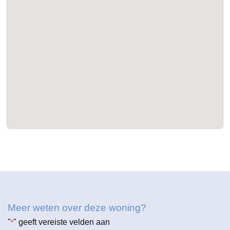
in de tuin • Eigen oprit met parkeergelegenheid • Gelegen
in een prettige woonomgeving met voorzieningen nabij
Meer weten over deze woning?
"
" geeft vereiste velden aan
*