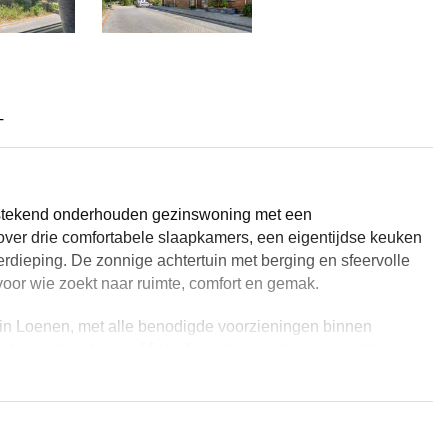
T
tstekend onderhouden gezinswoning met een
over drie comfortabele slaapkamers, een eigentijdse keuken
rdieping. De zonnige achtertuin met berging en sfeervolle
oor wie zoekt naar ruimte, comfort en gemak.
k in Loenen, met alle benodigde voorzieningen binnen
den zich op loop- of fietsafstand, evenals supermarkten en
ebruikmaakt van het openbaar vervoer, zijn er goede
 Veluwe ligt op korte afstand en daarnaast zijn uitvalswegen
gt voor een vlotte verbinding met omliggende steden. Kortom,
s met de rest van de regio. Deze woning wordt compleet en