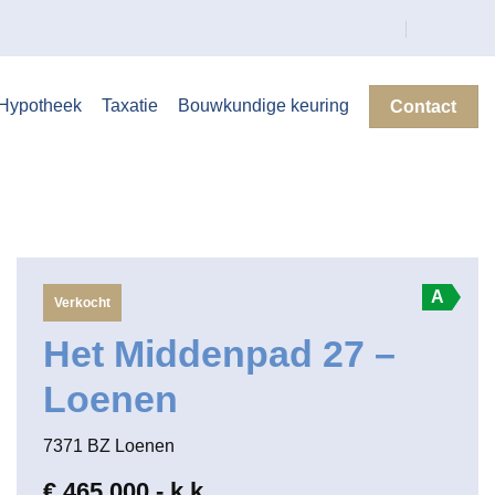
Hypotheek
Taxatie
Bouwkundige keuring
Contact
A
Verkocht
Het Middenpad 27 –
Loenen
7371 BZ Loenen
€ 465.000,- k.k.