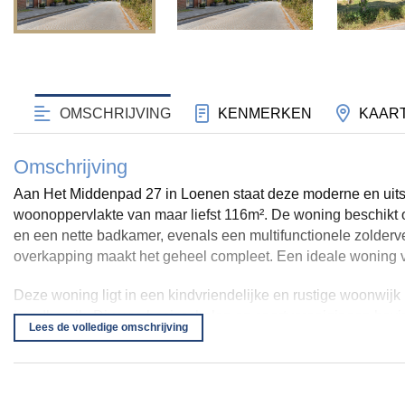
OMSCHRIJVING
KENMERKEN
KAAR
Omschrijving
Aan Het Middenpad 27 in Loenen staat deze moderne en ui
woonoppervlakte van maar liefst 116m². De woning beschikt 
en een nette badkamer, evenals een multifunctionele zolderve
overkapping maakt het geheel compleet. Een ideale woning v
Deze woning ligt in een kindvriendelijke en rustige woonwij
handbereik. Diverse basisscholen en sportverenigingen bevin
Lees de volledige omschrijving
andere winkels voor de dagelijkse boodschappen. Voor wie g
verbindingen met bushaltes op korte afstand. Natuurgebied De
richting Apeldoorn en Arnhem eenvoudig te bereiken, wat zor
een buurt waar het prettig wonen is én die goed verbonden i